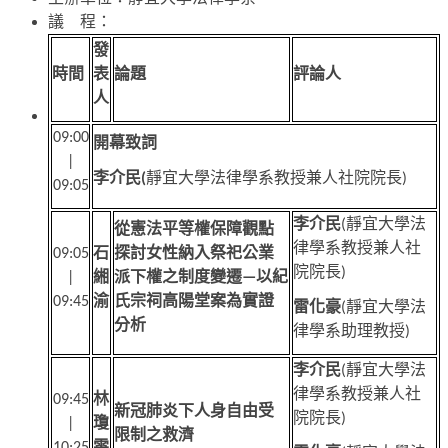
議 程：
發
時間
表
論題
評論人
人
09:00
開幕致詞
|
李介民
靜宜大學法律學系教授兼人社院院長
(
)
09:05
李介民
靜宜大學法
(
從憲法平等權保障觀點
律學系教授兼人社
石
探討女性納入祭祀公業
09:05
院院長
)
緗
派下權之制度變遷
以紀
|
—
渝
氏宗祠高陽堂案為實證
09:45
雷化豪
靜宜大學法
(
分析
律學系助理教授
)
李介民
靜宜大學法
(
律學系教授兼人社
林
09:45
新冠肺炎下人身自由受
院院長
)
瓊
|
限制之救濟
雯
10:25