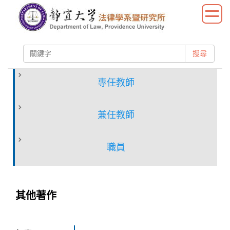
跳
到
主
要
搜尋
內
容
區
專任教師
兼任教師
職員
其他著作