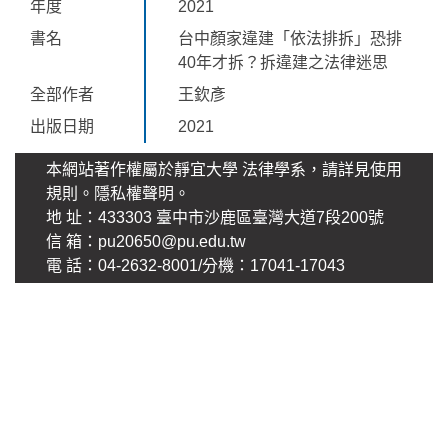
年度
2021
書名
台中顏家違建「依法排拆」恐排
40年才拆？拆違建之法律迷思
全部作者
王欽彥
出版日期
2021
本網站著作權屬於靜宜大學 法律學系，請詳見使用
規則。
隱私權聲明
。
地 址：433303 臺中市沙鹿區臺灣大道7段200號
信 箱：pu20650@pu.edu.tw
電 話：04-2632-8001/分機：17041-17043