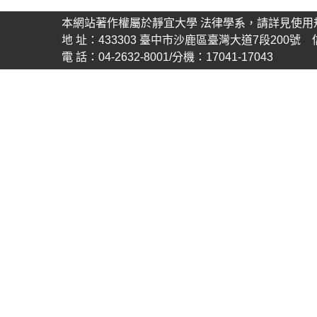
本網站著作權屬於靜宜大學 法律學系，請詳見使用
地 址：433303 臺中市沙鹿區臺灣大道7段200號 信 箱
電 話：04-2632-8001/分機：17041-17043