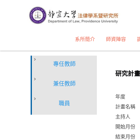
跳
到
主
要
內
系所簡介
師資陣容
容
區
專任教師
研究計畫
兼任教師
年度
職員
計畫名稱
主持人
開始月份
結束月份