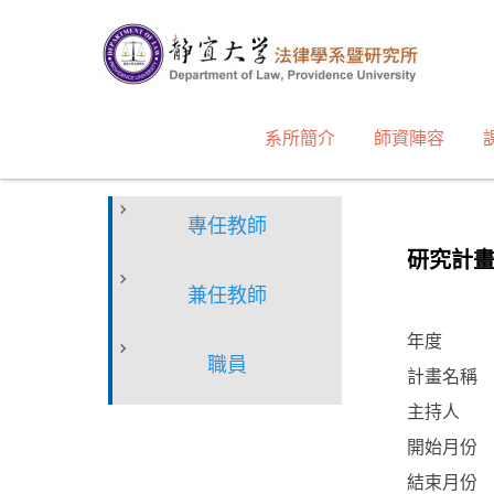
跳
到
主
要
內
系所簡介
師資陣容
容
區
專任教師
研究計畫
兼任教師
年度
職員
計畫名稱
主持人
開始月份
結束月份