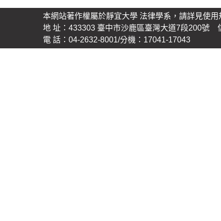
本網站著作權屬於靜宜大學 法律學系，請詳見使用
地 址：433303 臺中市沙鹿區臺灣大道7段200號 信 箱
電 話：04-2632-8001/分機：17041-17043