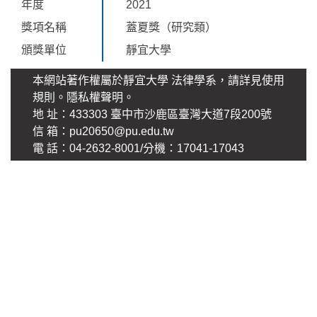
年度
2021
獎項名稱
蓋夏獎（研究類）
頒獎單位
靜宜大學
本網站著作權屬於靜宜大學 法律學系，請詳見使用
規則。
隱私權聲明
。
地 址：433303 臺中市沙鹿區臺灣大道7段200號
信 箱：pu20650@pu.edu.tw
電 話：04-2632-8001/分機：17041-17043