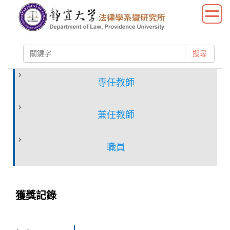
跳
到
主
要
搜尋
內
容
區
專任教師
兼任教師
職員
獲獎記錄