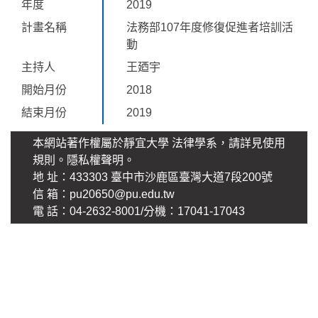
年度
2019
計畫名稱
法務部107年度修復促進者培訓活
動
主持人
王廼宇
開始月份
2018
結束月份
2019
本網站著作權屬於靜宜大學 法律學系，請詳見使用
規則。
隱私權聲明
。
地 址：433303 臺中市沙鹿區臺灣大道7段200號
信 箱：pu20650@pu.edu.tw
電 話：04-2632-8001/分機：17041-17043