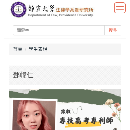
跳
到
主
要
搜尋
內
容
區
首頁
學生表現
鄧幃仁