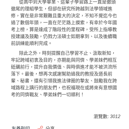
從高中到大學畢業、這輩子學習路上一直是徹頭
徹尾的理組學生，但卻在研究所跨越到法學領域進
修，實在是非常艱難且重大的決定，不知不覺迄今也
過了數個年頭，一直在茫茫路上摸索，有幸於今年國
考上榜，算是達成了階段性的里程碑，受所上指導教
授建議及鼓勵，仍戮力法碩士如期拿到、以及後續職
前訓練能順利完成。
除此之外，時刻提醒自己學習不止、汲取新知，
牢記跨域初衷及目的，亦期能與同儕、學弟妹們相互
砥礪前行，提升自我價值、與時俱進才能不被洪流所
落下。最後，想再次感謝幫助過我的教授及道長前
輩、秘書，還有引領我進法律圈的摯友、鼓勵我在跨
域路程上踽行的朋友們，也祝福現在或將來有意想國
考的同儕戰友、學弟妹們一切順利！
瀏覽數:
3012
友善列印
分享