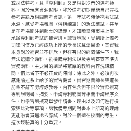
或司法特考，且『專利師』又是相對冷門的選考類
科，囿於現有資源侷限，我於備考初期僅能自己尋找
參考書籍及相關應考資訊，第一年試考時便抱著試試
水溫、感受考場氛圍（俗稱練筆）的想法應試，甚至
是在考場關注到鄰桌的講義，才知曉當時市場上唯一
承辦專利師考試的補習班。誠實地說，受到所上備考
司律同儕及已經成功上岸的學長姊耳濡目染，其實我
本身對於補習並不排斥，但在有限的經濟條件下，我
無法選購全類科，祇檢購專利法規及專利審查基準與
實務兩科，主要目的還是將繁厚的教科內容洗鍊精
簡，借此省下不必花費的時間；除此之外，必須再次
感謝前述系上給予的實習機會，實習期間師長與道長
前輩不辭辛勞諄諄教導，內容包含但不限於實際撰寫
專利說明書、摘要、申請專利範圍等相關申請程序文
件，也學習到撰寫舉發申請書、理由以及如何進行檢
索與比對等事項，讓我備考期間對書本上所寫的理論
更能融會貫通地去應試，對於一個還在校園的考生，
這次經驗真的十分重要。