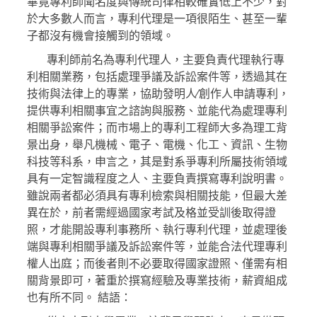
畢竟專利師聞名度與傳統司律相較確實低上不少，對
於大多數人而言，專利代理是一項很陌生、甚至一輩
子都沒有機會接觸到的領域。
專利師前名為專利代理人，主要負責代理執行專
利相關業務，包括處理爭議及訴訟案件等，透過其在
技術與法律上的專業，協助發明人∕創作人申請專利，
提供專利相關事宜之諮詢與服務、並能代為處理專利
相關爭訟案件；而市場上的專利工程師大多為理工背
景出身，舉凡機械、電子、電機、化工、資訊、生物
科技等科系，申言之，其是對系爭專利所屬技術領域
具有一定智識程度之人、主要負責撰寫專利說明書。
雖說兩者都必須具有專利檢索與相關技能，但最大差
異在於，前者需經過國家考試及格並受訓後取得證
照，才能開設專利事務所、執行專利代理，並處理後
端與專利相關爭議及訴訟案件等，並能合法代理專利
權人出庭；而後者則不必要取得國家證照、僅需有相
關背景即可，著重於撰寫經驗及專業技術，薪資組成
也有所不同。 結語：