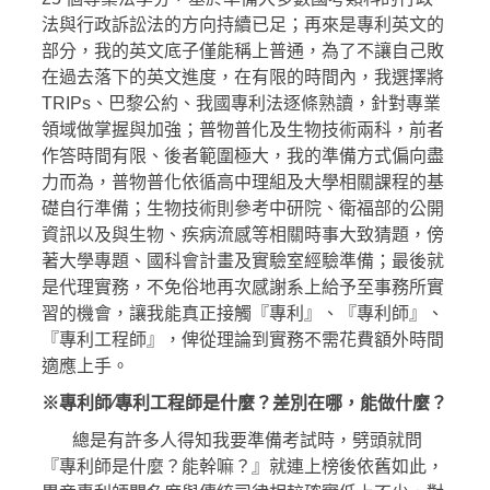
法與行政訴訟法的方向持續已足；再來是專利英文的
部分，我的英文底子僅能稱上普通，為了不讓自己敗
在過去落下的英文進度，在有限的時間內，我選擇將
TRIPs、巴黎公約、我國專利法逐條熟讀，針對專業
領域做掌握與加強；普物普化及生物技術兩科，前者
作答時間有限、後者範圍極大，我的準備方式偏向盡
力而為，普物普化依循高中理組及大學相關課程的基
礎自行準備；生物技術則參考中研院、衛福部的公開
資訊以及與生物、疾病流感等相關時事大致猜題，傍
著大學專題、國科會計畫及實驗室經驗準備；最後就
是代理實務，不免俗地再次感謝系上給予至事務所實
習的機會，讓我能真正接觸『專利』、『專利師』、
『專利工程師』，俾從理論到實務不需花費額外時間
適應上手。
※專利師∕專利工程師是什麼？差別在哪，能做什麼？
總是有許多人得知我要準備考試時，劈頭就問
『專利師是什麼？能幹嘛？』就連上榜後依舊如此，