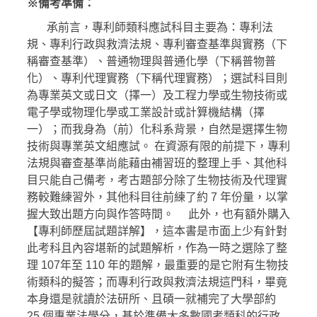
※備考準備：
承前言，專利師類科應試科目主要為：專利法
規、專利行政與救濟法規、專利審查基準與實務（下
稱審查基準）、普通物理與普通化學（下稱普物普
化）、專利代理實務（下稱代理實務）；選試科目則
為專業英文或日文（擇一）及工程力學或生物技術或
電子學或物理化學或工業設計或計算機結構（擇
一）；而我身為（前）化科系背景，自然是選擇生物
技術與專業英文組應試。 在資源有限的前提下，專利
法規與審查基準尚能藉由補習班的整理上手、其他科
目只能自己備考，考古題部分除了生物技術及代理實
務較難練習外，其他科目往前練了約 7 年份量，以掌
握大致出題方向與作答時間。 此外，也有額外購入
【專利師歷屆試題詳解】，這本書是市面上少有針對
此考科且內容堪新的試題解析，作為一時之選除了整
理 107年至 110 年的題解，最重要的是它附有生物技
術類科的擬答；而專利行政與救濟法規這門科，畢竟
本身還是就讀於法研所、且碩一就補完了大學部約
25 個專業法學分，基於準備大多數國考類科的行政