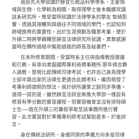
我原先大學就讀於靜宜化粧品科學學系，主要領
域與生物、化學較為相關，取得理學士後本繼續攻讀
該系研究所，惟受當時就讀於法律學系的摯友 智綺影
響，透過其接觸到與過往不同領域的學門、也認知到
跨域進修的重要性，出於生涯規劃及職業考量，便於
升碩二時將學籍轉至靜宜法律研究所就讀，真摯感謝
當時在轉所過程中幫助過我的師長及秘書們。
在本所修業期間，受當時系主任與指導教授建議
和引薦，有幸向聿磊國際專利商標事務所 廖年祺合夥
人請教，發現比起傳統司律考試、也許自己身為理學
士卻半路出家的法碩生更適合此類考科，繼而萌發了
考專利師證照的想法，俟於研所課業之餘同步準備。
值得一提的是，雖然靜宜法研並無像大學部一樣設有
修習有學分數的實習課程，但實習機會並沒有排除碩
士生──我在升碩三的暑假爭取至該事務所進行實
習，此次實習對於準備專利師考試幫助甚多，於後詳
言。
身在傳統法研所，身邊同儕的準備方向多是司律