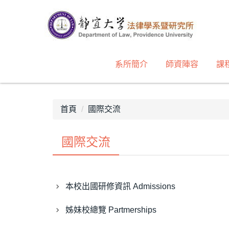
跳
到
主
要
內
系所簡介
師資陣容
課
容
區
首頁
國際交流
國際交流
本校出國研修資訊 Admissions
姊妹校總覽 Partmerships