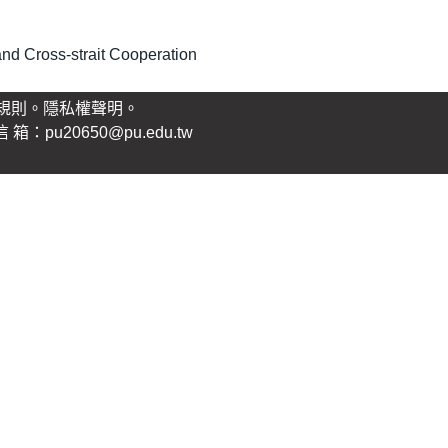
d Cross-strait Cooperation
規則。
隱私權聲明
。
：pu20650@pu.edu.tw