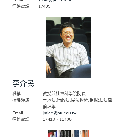
連絡電話
17409
李介民
職稱
教授兼社會科學院院長
授課領域
土地法,行政法,民法物權,租稅法,法律
倫理學
Email
jmlee@pu.edu.tw
連絡電話
17413、11400