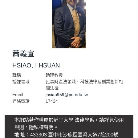
蕭義宣
HSIAO, I HSUAN
職稱
助理教授
授課領域
民事財產法領域、科技法律及創業創新相
關法律
Email
jhsiao959@pu.edu.tw
連絡電話
17424
本網站著作權屬於靜宜大學 法律學系，請詳見使用
規則。
隱私權聲明
。
地 址：433303 臺中市沙鹿區臺灣大道7段200號