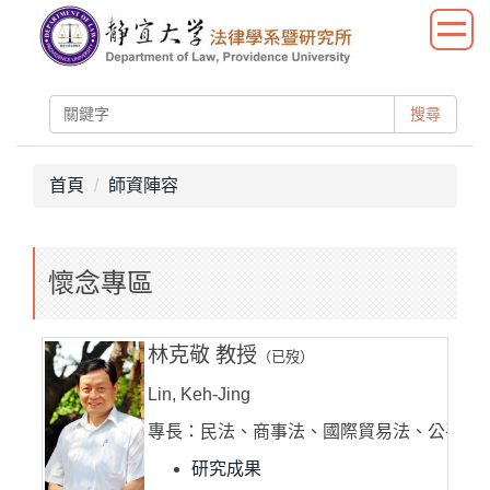
跳
到
主
要
搜尋
內
容
區
首頁
師資陣容
懷念專區
林克敬 教授
（已歿）
Lin, Keh-Jing
專長：民法、商事法、國際貿易法、公平交
研究成果