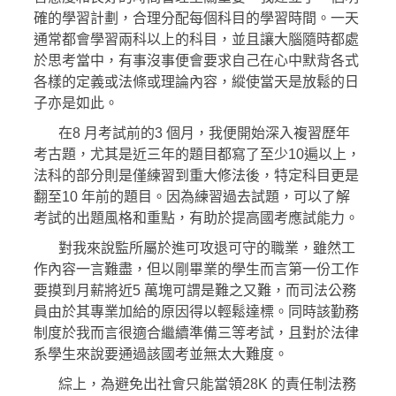
確的學習計劃，合理分配每個科目的學習時間。一天
通常都會學習兩科以上的科目，並且讓大腦隨時都處
於思考當中，有事沒事便會要求自己在心中默背各式
各樣的定義或法條或理論內容，縱使當天是放鬆的日
子亦是如此。
在8 月考試前的3 個月，我便開始深入複習歷年
考古題，尤其是近三年的題目都寫了至少10遍以上，
法科的部分則是僅練習到重大修法後，特定科目更是
翻至10 年前的題目。因為練習過去試題，可以了解
考試的出題風格和重點，有助於提高國考應試能力。
對我來說監所屬於進可攻退可守的職業，雖然工
作內容一言難盡，但以剛畢業的學生而言第一份工作
要摸到月薪將近5 萬塊可謂是難之又難，而司法公務
員由於其專業加給的原因得以輕鬆達標。同時該勤務
制度於我而言很適合繼續準備三等考試，且對於法律
系學生來說要通過該國考並無太大難度。
綜上，為避免出社會只能當領28K 的責任制法務