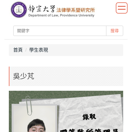
跳
到
主
要
搜尋
內
容
區
首頁
學生表現
吳少芃