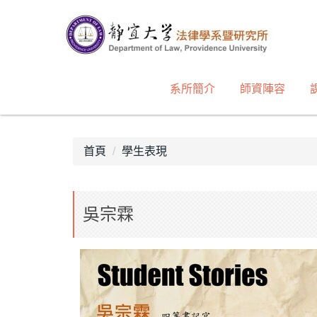
跳
到
主
要
內
系所簡介
師資陣容
容
區
首頁
學生表現
吳宗霖