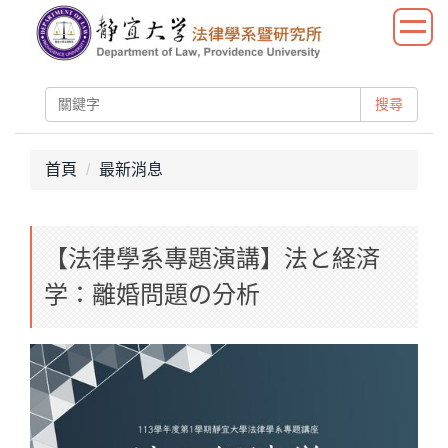
跳
到
主
要
搜尋
內
容
區
首頁
最新消息
【法律學系專題演講】法と経済
学：離婚問題の分析