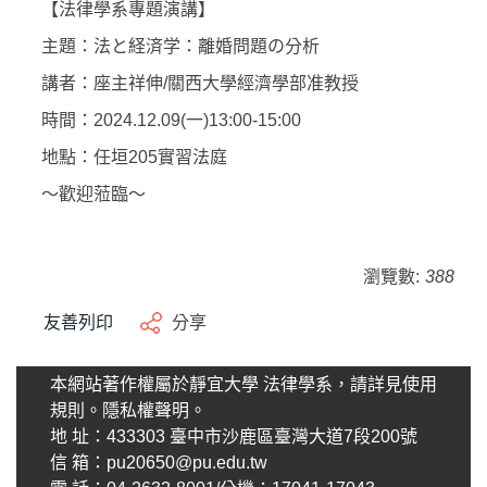
【法律學系專題演講】
主題：法と経済学：離婚問題の分析
講者：座主祥伸/關西大學經濟學部准教授
時間：2024.12.09(一)13:00-15:00
地點：任垣205實習法庭
～歡迎蒞臨～
瀏覽數:
388
友善列印
分享
本網站著作權屬於靜宜大學 法律學系，請詳見使用
規則。
隱私權聲明
。
地 址：433303 臺中市沙鹿區臺灣大道7段200號
信 箱：pu20650@pu.edu.tw