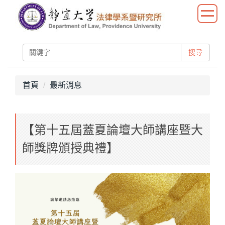
跳
到
主
要
搜尋
內
容
區
首頁
最新消息
【第十五屆蓋夏論壇大師講座暨大
師獎牌頒授典禮】