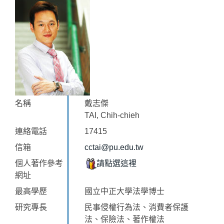
名稱
戴志傑
TAI, Chih-chieh
連絡電話
17415
信箱
cctai@pu.edu.tw
個人著作參考
請點選這裡
網址
最高學歷
國立中正大學法學博士
研究專長
民事侵權行為法、消費者保護
法、保險法、著作權法