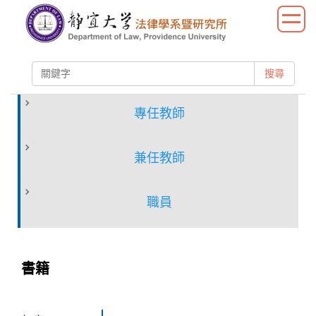
跳
到
主
要
搜尋
內
容
區
專任教師
兼任教師
職員
書籍