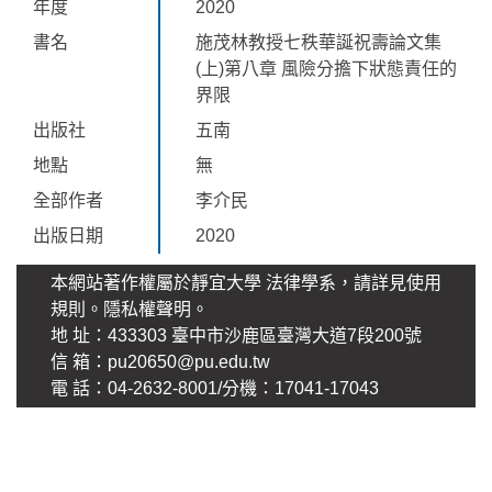
年度
2020
書名
施茂林教授七秩華誕祝壽論文集
(上)第八章 風險分擔下狀態責任的
界限
出版社
五南
地點
無
全部作者
李介民
出版日期
2020
本網站著作權屬於靜宜大學 法律學系，請詳見使用
規則。
隱私權聲明
。
地 址：433303 臺中市沙鹿區臺灣大道7段200號
信 箱：pu20650@pu.edu.tw
電 話：04-2632-8001/分機：17041-17043