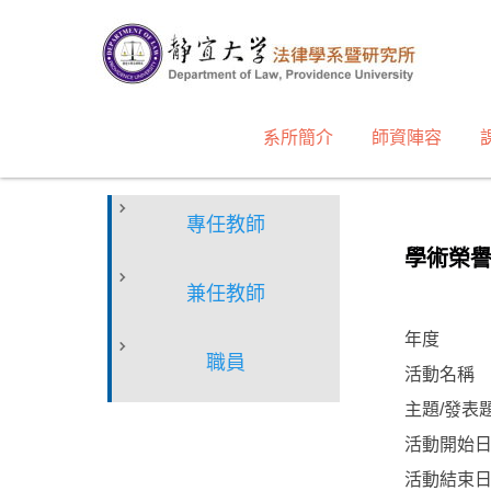
跳
到
主
要
內
系所簡介
師資陣容
容
區
專任教師
學術榮
兼任教師
年度
職員
活動名稱
主題/發表
活動開始
活動結束