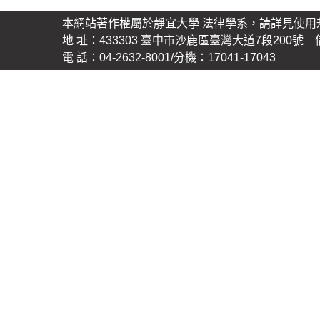
本網站著作權屬於靜宜大學 法律學系，請詳見使用
地 址：433303 臺中市沙鹿區臺灣大道7段200號 信 箱
電 話：04-2632-8001/分機：17041-17043