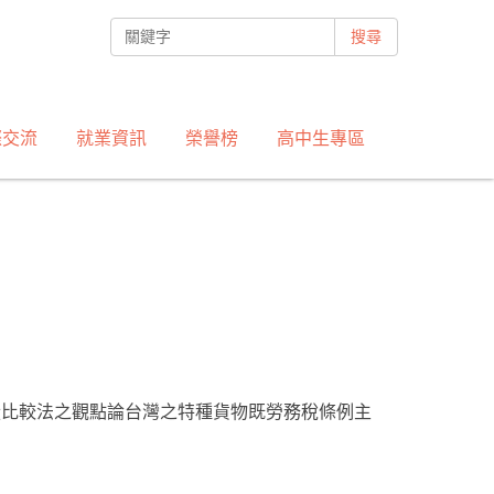
搜尋
際交流
就業資訊
榮譽榜
高中生專區
從比較法之觀點論台灣之特種貨物既勞務稅條例主