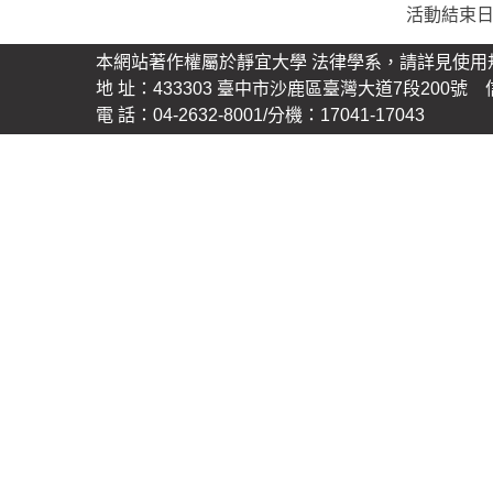
活動結束
本網站著作權屬於靜宜大學 法律學系，請詳見使用
地 址：433303 臺中市沙鹿區臺灣大道7段200號 信 箱
電 話：04-2632-8001/分機：17041-17043