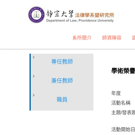
跳
到
主
要
內
系所簡介
師資陣容
容
區
專任教師
學術榮
兼任教師
年度
職員
活動名稱
主題/發表
活動開始