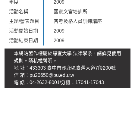
年度
2009
活動名稱
國家文官培訓所
主題/發表題目
普考及格人員訓練講座
活動開始日期
2009
活動結束日期
2009
本網站著作權屬於靜宜大學 法律學系，請詳見使用
規則。
隱私權聲明
。
地 址：433303 臺中市沙鹿區臺灣大道7段200號
信 箱：pu20650@pu.edu.tw
電 話：04-2632-8001/分機：17041-17043