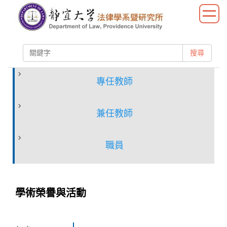
跳
到
主
要
搜尋
內
容
區
專任教師
兼任教師
職員
學術榮譽與活動