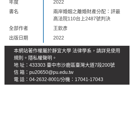
年度
2022
書名
兩岸婚姻之離婚財產分配：評最
高法院110台上2487號判決
全部作者
王欽彥
出版日期
2022
本網站著作權屬於靜宜大學 法律學系，請詳見使用
規則。
隱私權聲明
。
地 址：433303 臺中市沙鹿區臺灣大道7段200號
信 箱：pu20650@pu.edu.tw
電 話：04-2632-8001/分機：17041-17043