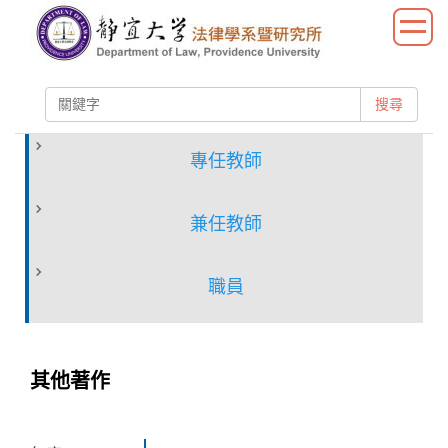
跳
到
主
要
搜尋
內
容
區
專任教師
兼任教師
職員
其他著作