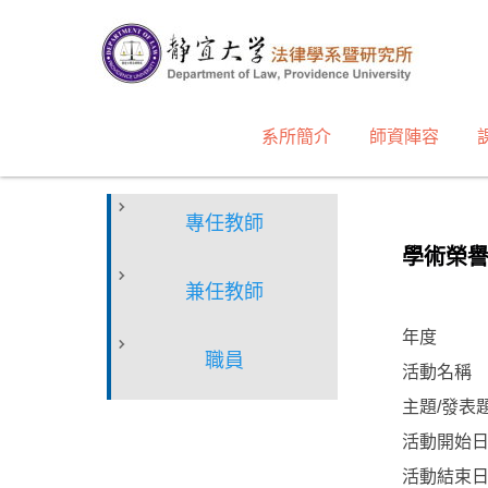
跳
到
主
要
內
系所簡介
師資陣容
容
區
專任教師
學術榮
兼任教師
年度
職員
活動名稱
主題/發表
活動開始
活動結束