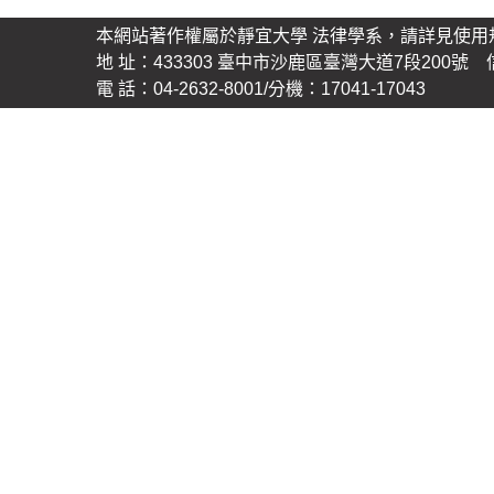
本網站著作權屬於靜宜大學 法律學系，請詳見使用
地 址：433303 臺中市沙鹿區臺灣大道7段200號 信 箱
電 話：04-2632-8001/分機：17041-17043