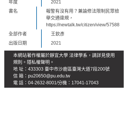
年度
2021
書名
報警有沒有用？兼論修法限制民眾檢
舉交通違規，
https://newtalk.tw/citizen/view/57588
全部作者
王欽彥
出版日期
2021
本網站著作權屬於靜宜大學 法律學系，請詳見使用
規則。
隱私權聲明
。
地 址：433303 臺中市沙鹿區臺灣大道7段200號
信 箱：pu20650@pu.edu.tw
電 話：04-2632-8001/分機：17041-17043