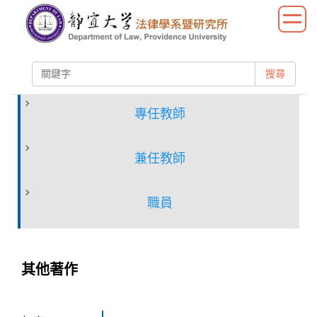
跳
到
主
要
搜尋
內
容
區
專任教師
兼任教師
職員
其他著作