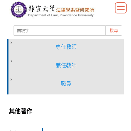
跳
到
主
要
搜尋
內
容
區
專任教師
兼任教師
職員
其他著作