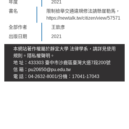
年度
2021
書名
限制檢舉交通違規修法請懸崖勒馬，
https://newtalk.tw/citizen/view/57571
全部作者
王欽彥
出版日期
2021
本網站著作權屬於靜宜大學 法律學系，請詳見使用
規則。
隱私權聲明
。
地 址：433303 臺中市沙鹿區臺灣大道7段200號
信 箱：pu20650@pu.edu.tw
電 話：04-2632-8001/分機：17041-17043