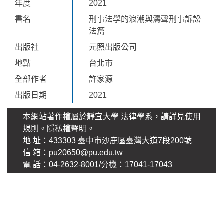
年度
2021
書名
刑事法學的浪潮與濤聲刑事訴訟
法篇
出版社
元照出版公司
地點
台北市
全部作者
許家源
出版日期
2021
本網站著作權屬於靜宜大學 法律學系，請詳見使用
規則。
隱私權聲明
。
地 址：433303 臺中市沙鹿區臺灣大道7段200號
信 箱：pu20650@pu.edu.tw
電 話：04-2632-8001/分機：17041-17043