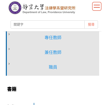
跳
到
主
要
搜尋
內
容
區
專任教師
兼任教師
職員
書籍