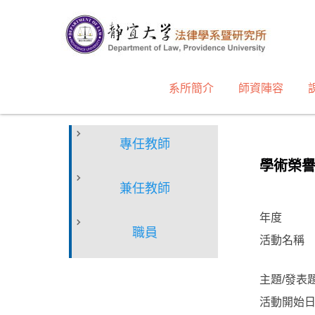
跳
到
主
要
內
系所簡介
師資陣容
容
區
專任教師
學術榮
兼任教師
年度
職員
活動名稱
主題/發表
活動開始