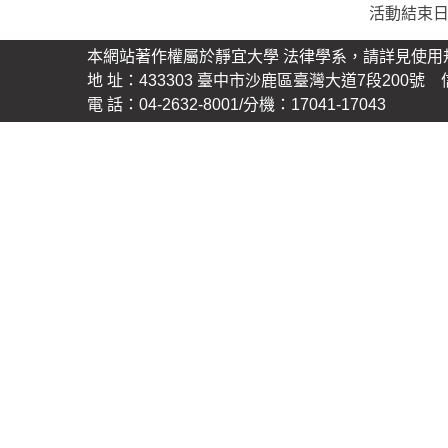
活動結束
本網站著作權屬於靜宜大學 法律學系，請詳見使用
地 址：433303 臺中市沙鹿區臺灣大道7段200號 信 箱
電 話：04-2632-8001/分機：17041-17043