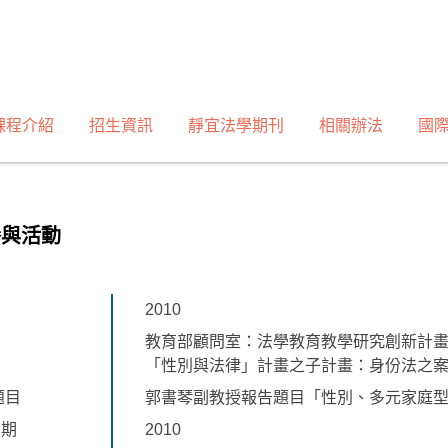
課程介紹
招生資訊
靜宜法學期刊
相關辦法
國
譽與活動
2010
教育部顧問室：法學教育教學研究創新計
「性別與法律」計畫之子計畫：身份法之
題目
郭書琴副教授報告題目「性別、多元家庭
日期
2010