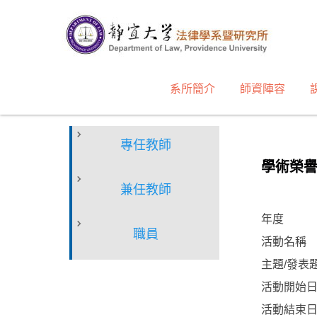
跳
到
主
要
內
系所簡介
師資陣容
容
區
專任教師
學術榮
兼任教師
年度
職員
活動名稱
主題/發表
活動開始
活動結束