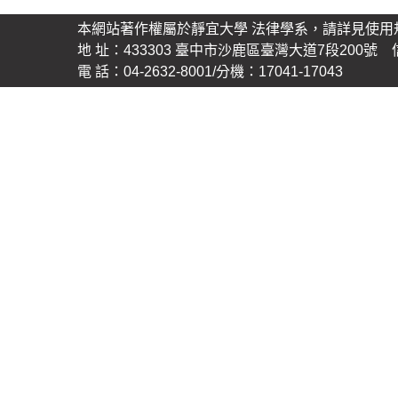
本網站著作權屬於靜宜大學 法律學系，請詳見使用
地 址：433303 臺中市沙鹿區臺灣大道7段200號 信 箱
電 話：04-2632-8001/分機：17041-17043