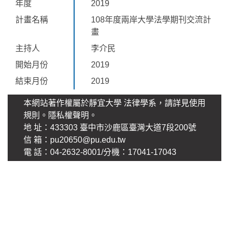
年度
2019
計畫名稱
108年度兩岸大學法學期刊交流計
畫
主持人
李介民
開始月份
2019
結束月份
2019
本網站著作權屬於靜宜大學 法律學系，請詳見使用
規則。
隱私權聲明
。
地 址：433303 臺中市沙鹿區臺灣大道7段200號
信 箱：pu20650@pu.edu.tw
電 話：04-2632-8001/分機：17041-17043