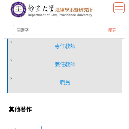
跳
到
主
要
搜尋
內
容
區
專任教師
兼任教師
職員
其他著作