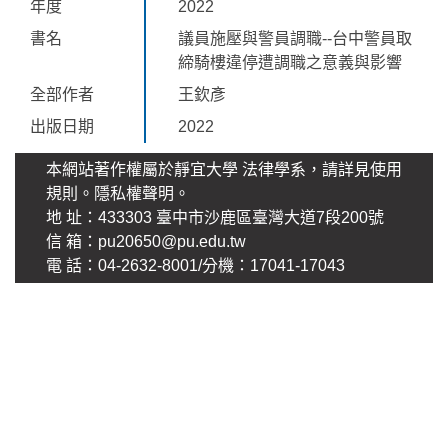
年度
2022
書名
議員施壓與警員調職--台中警員取
締騎樓違停遭調職之意義與影響
全部作者
王欽彥
出版日期
2022
本網站著作權屬於靜宜大學 法律學系，請詳見使用
規則。
隱私權聲明
。
地 址：433303 臺中市沙鹿區臺灣大道7段200號
信 箱：pu20650@pu.edu.tw
電 話：04-2632-8001/分機：17041-17043