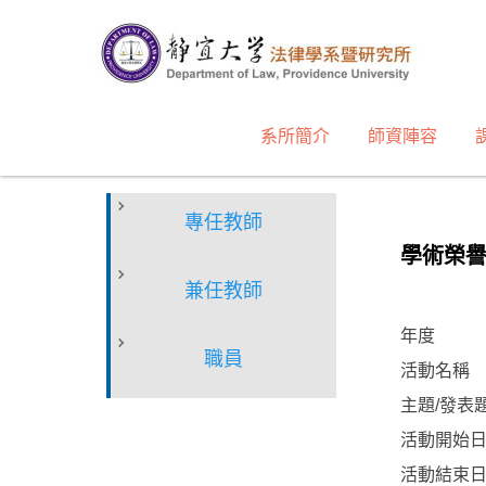
跳
到
主
要
內
系所簡介
師資陣容
容
區
專任教師
學術榮
兼任教師
年度
職員
活動名稱
主題/發表
活動開始
活動結束