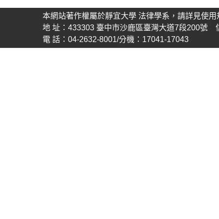
本網站著作權屬於靜宜大學 法律學系，請詳見使用
地 址：433303 臺中市沙鹿區臺灣大道7段200號 信 箱
電 話：04-2632-8001/分機：17041-17043