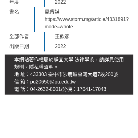
年度
2022
書名
風傳媒
https://www.storm.mg/article/4331891?
mode=whole
全部作者
王欽彥
出版日期
2022
本網站著作權屬於靜宜大學 法律學系，請詳見使用
規則。
隱私權聲明
。
地 址：433303 臺中市沙鹿區臺灣大道7段200號
信 箱：pu20650@pu.edu.tw
電 話：04-2632-8001/分機：17041-17043