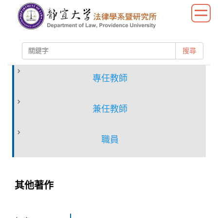
跳
到
主
要
搜尋
內
容
區
專任教師
兼任教師
職員
其他著作