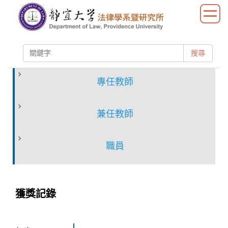
跳
到
主
要
搜尋
內
容
區
專任教師
兼任教師
職員
獲獎記錄