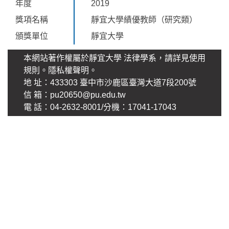
年度
2019
獎項名稱
靜宜大學績優教師（研究類）
頒獎單位
靜宜大學
本網站著作權屬於靜宜大學 法律學系，請詳見使用
規則。
隱私權聲明
。
地 址：433303 臺中市沙鹿區臺灣大道7段200號
信 箱：pu20650@pu.edu.tw
電 話：04-2632-8001/分機：17041-17043