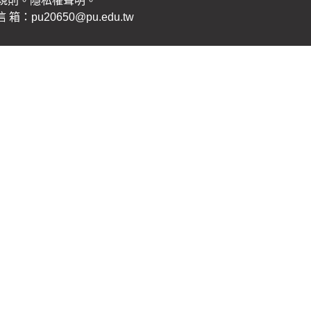
規則。
隱私權聲明
。
：pu20650@pu.edu.tw