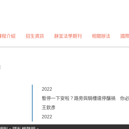
課程介紹
招生資訊
靜宜法學期刊
相關辦法
國
作
2022
暫停一下安啦？路旁與騎樓違停釀禍 你
王欽彥
2022