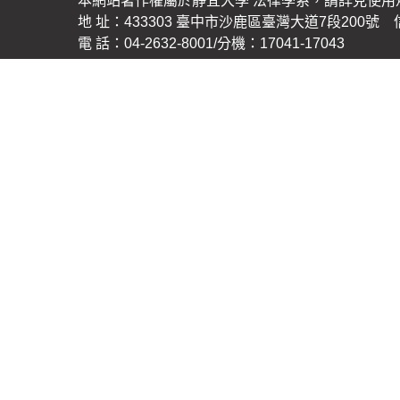
本網站著作權屬於靜宜大學 法律學系，請詳見使用
地 址：433303 臺中市沙鹿區臺灣大道7段200號 信 箱
電 話：04-2632-8001/分機：17041-17043