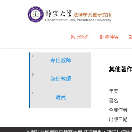
跳
到
主
要
內
系所簡介
師資陣容
容
區
專任教師
其他著
兼任教師
年度
職員
書名
全部作者
出版日期