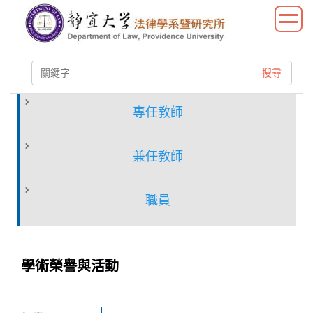
跳
到
主
要
搜尋
內
容
區
專任教師
兼任教師
職員
學術榮譽與活動