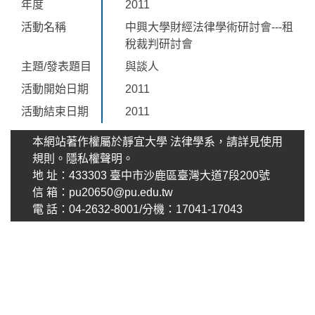
年度
2011
活動名稱
中興大學財經法律學術研討會---租
稅裁判研討會
主題/發表題目
與談人
活動開始日期
2011
活動結束日期
2011
本網站著作權屬於靜宜大學 法律學系，請詳見使用
規則。
隱私權聲明
。
地 址：433303 臺中市沙鹿區臺灣大道7段200號
信 箱：pu20650@pu.edu.tw
電 話：04-2632-8001/分機：17041-17043