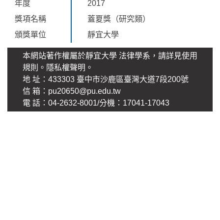
年度
2017
獎項名稱
蓋夏獎（研究類）
頒獎單位
靜宜大學
本網站著作權屬於靜宜大學 法律學系，請詳見使用
規則。
隱私權聲明
。
地 址：433303 臺中市沙鹿區臺灣大道7段200號
信 箱：pu20650@pu.edu.tw
電 話：04-2632-8001/分機：17041-17043