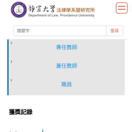
跳
到
主
要
搜尋
內
容
區
專任教師
兼任教師
職員
獲獎記錄