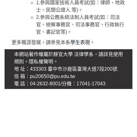
1.參與國家技術人員考試(如：律師、地政
士、民間公證人 等)。
2.參與公務系統法制人員考試(如：司法
官、檢察事務官、司法事務官、行政執行
官、書記官等)。
更多職涯發展，請參見本系
學生表現
。
本網站著作權屬於靜宜大學 法律學系，請詳見使用
規則。
隱私權聲明
。
地 址：433303 臺中市沙鹿區臺灣大道7段200號
信 箱：pu20650@pu.edu.tw
電 話：04-2632-8001/分機：17041-17043