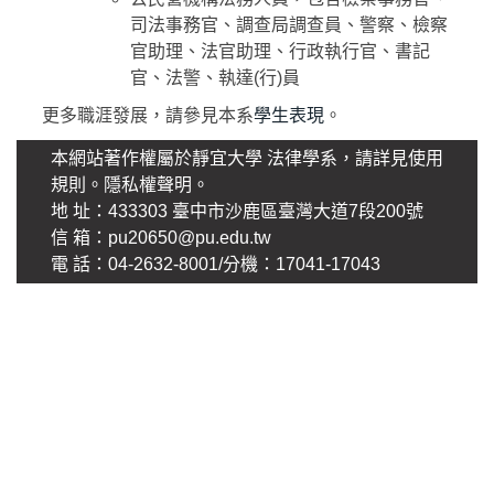
司法事務官、調查局調查員、警察、檢察
官助理、法官助理、行政執行官、書記
官、法警、執達(行)員
更多職涯發展，請參見本系
學生表現
。
本網站著作權屬於靜宜大學 法律學系，請詳見使用
規則。
隱私權聲明
。
地 址：433303 臺中市沙鹿區臺灣大道7段200號
信 箱：pu20650@pu.edu.tw
電 話：04-2632-8001/分機：17041-17043