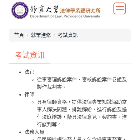
跳
到
主
要
內
首頁
就業進修
考試資訊
容
區
考試資訊
法官
從事審理訴訟案件、審核訴訟案件卷證及
製作裁判書。
律師
具有律師資格，提供法律專業知識協助當
事人解決問題、排難解紛，進行訴訟及擔
任法庭辯護，擬具法律意見、契約書、進
行談判等。
法務人員
公民營機構法務人員，包含檢察事務官、