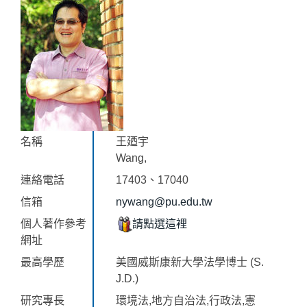
名稱
王廼宇
Wang,
連絡電話
17403、17040
信箱
nywang@pu.edu.tw
個人著作參考
請點選這裡
網址
最高學歷
美國威斯康新大學法學博士 (S.
J.D.)
研究專長
環境法,地方自治法,行政法,憲