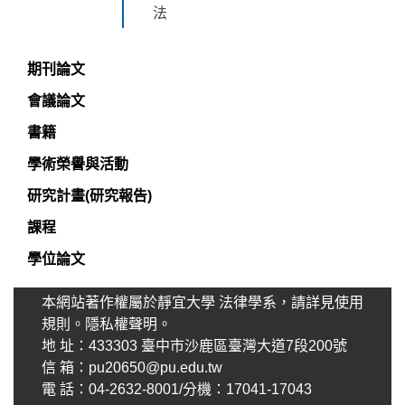
法
期刊論文
會議論文
書籍
學術榮譽與活動
研究計畫(研究報告)
課程
學位論文
本網站著作權屬於靜宜大學 法律學系，請詳見使用
規則。
隱私權聲明
。
地 址：433303 臺中市沙鹿區臺灣大道7段200號
信 箱：pu20650@pu.edu.tw
電 話：04-2632-8001/分機：17041-17043