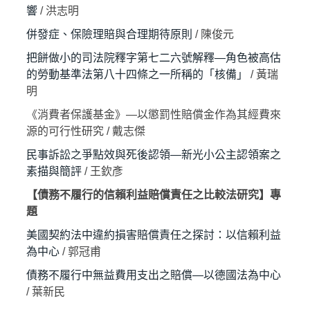
響
/ 洪志明
併發症、保險理賠與合理期待原則
/ 陳俊元
把餅做小的司法院釋字第七二六號解釋—角色被高估
的勞動基準法第八十四條之一所稱的「核備」
/ 黃瑞
明
《消費者保護基金》—以懲罰性賠償金作為其經費來
源的可行性研究 / 戴志傑
民事訴訟之爭點效與死後認領—新光小公主認領案之
素描與簡評
/ 王欽彥
【債務不履行的信賴利益賠償責任之比較法研究】專
題
美國契約法中違約損害賠償責任之探討：以信賴利益
為中心
/ 郭冠甫
債務不履行中無益費用支出之賠償—以德國法為中心
/ 葉新民