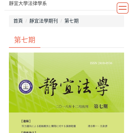
靜宜大學法律學系
跳
到
主
首頁
靜宜法學期刊
第七期
要
內
第七期
容
區