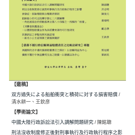
【邀稿】
双方過失による船舶衝突と積荷に対する損害賠償
/
清水耕一、王欽彦
【學術論文】
中國大陸行政訴訟法引入調解問題研究
/ 陳銘聰
刑法沒收制度修正後對刑事執行及行政執行程序之影